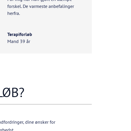
forskel. De varmeste anbefalinger
herfra.
Terapiforløb
Mand 39 år
RLØB?
udfordringer, dine ønsker for
erbedst.