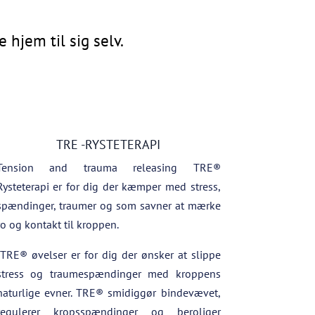
hjem til sig selv.
TRE -RYSTETERAPI
Tension and trauma releasing
TRE®
Rysteterapi er for dig der kæmper med stress,
spændinger, traumer og som savner at mærke
ro og kontakt til kroppen.
TRE® øvelser er for dig der ønsker at slippe
stress og traumespændinger med kroppens
naturlige evner. TRE® smidiggør bindevævet,
regulerer kropsspændinger og beroliger