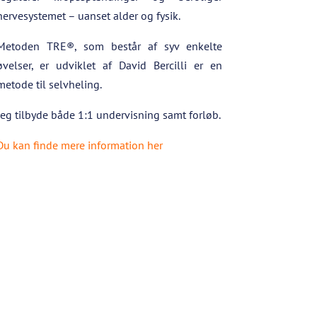
nervesystemet – uanset alder og fysik.
Metoden TRE®, som består af syv enkelte
øvelser, er udviklet af David Bercilli er en
metode til selvheling.
Jeg tilbyde både 1:1 undervisning samt forløb.
Du kan finde mere information her