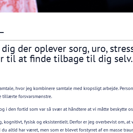
L
e dig der oplever sorg, uro, str
til at finde tilbage til dig sel
mtale, hvor jeg kombinere samtale med kropsligt arbejde. Personli
 tillærte forsvarsmønstre.
og i den fortid som var så svær at håndtere at vi måtte beskytte os 
 kognitivt, fysisk og eksistentielt. Derfor er jeg overbevist om, at
d du altid har været, men som er blevet forstyrret af en masse trau