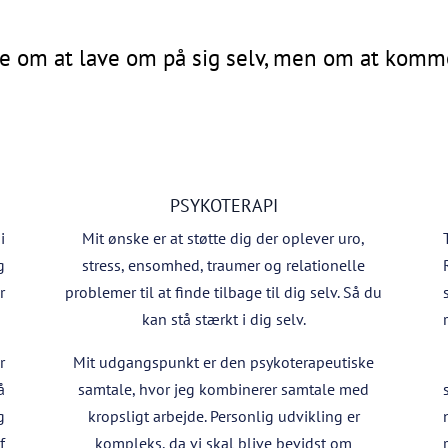
ke om at lave om på sig selv, men om at komme 
PSYKOTERAPI
i
Mit ønske er at støtte dig der oplever uro,
g
stress, ensomhed, traumer og relationelle
r
problemer til at finde tilbage til dig selv. Så du
kan stå stærkt i dig selv.
r
Mit udgangspunkt er den psykoterapeutiske
å
samtale, hvor jeg kombinerer samtale med
g
kropsligt arbejde. Personlig udvikling er
f
kompleks, da vi skal blive bevidst om