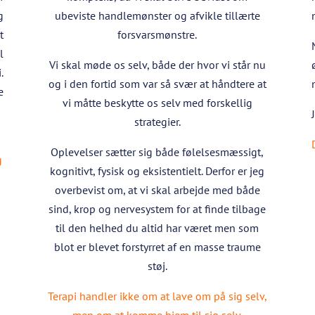
g
ubeviste handlemønster og afvikle tillærte
t
forsvarsmønstre.
l
Vi skal møde os selv, både der hvor vi står nu
.
og i den fortid som var så svær at håndtere at
e
vi måtte beskytte os selv med forskellig
strategier.
Oplevelser sætter sig både følelsesmæssigt,
g
kognitivt, fysisk og eksistentielt. Derfor er jeg
overbevist om, at vi skal arbejde med både
sind, krop og nervesystem for at finde tilbage
til den helhed du altid har været men som
blot er blevet forstyrret af en masse traume
støj.
Terapi handler ikke om at lave om på sig selv,
men om at komme hjem til sig selv.