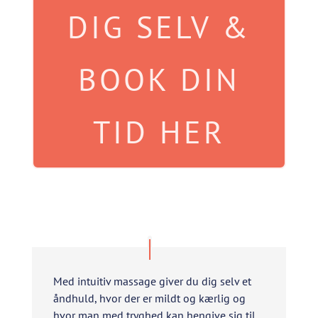
DIG SELV &
BOOK DIN
TID HER
Med intuitiv massage giver du dig selv et
åndhuld, hvor der er mildt og kærlig og
hvor man med tryghed kan hengive sig til